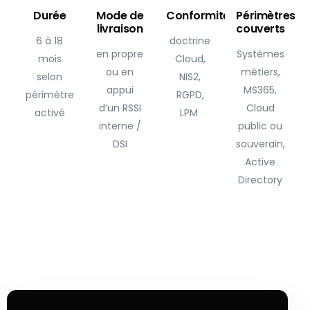
Durée
Mode de
Conformité
Périmètres
livraison
couverts
6 à 18
doctrine
en propre
Systèmes
mois
Cloud,
ou en
métiers,
selon
NIS2,
appui
MS365,
périmètre
RGPD,
d’un RSSI
Cloud
activé
LPM
interne /
public ou
DSI
souverain,
Active
Directory