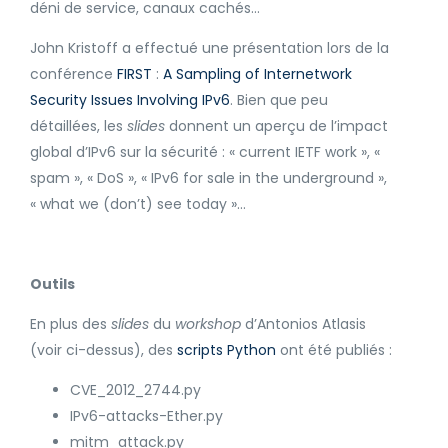
déni de service, canaux cachés…
John Kristoff a effectué une présentation lors de la
conférence
FIRST
:
A Sampling of Internetwork
Security Issues Involving IPv6
. Bien que peu
détaillées, les
slides
donnent un aperçu de l’impact
global d’IPv6 sur la sécurité : « current IETF work », «
spam », « DoS », « IPv6 for sale in the underground »,
« what we (don’t) see today »…
Outils
En plus des
slides
du
workshop
d’Antonios Atlasis
(voir ci-dessus), des
scripts Python
ont été publiés :
CVE_2012_2744.py
IPv6-attacks-Ether.py
mitm_attack.py