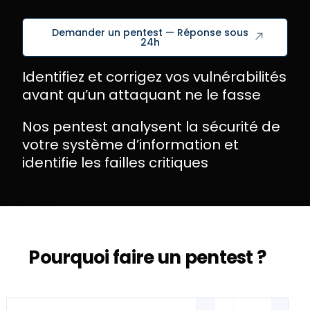
Demander un pentest — Réponse sous
24h
Identifiez et corrigez vos vulnérabilités
avant qu’un attaquant ne le fasse
Nos pentest analysent la sécurité de
votre système d’information et
identifie les failles critiques
Nos tests d'intrusion reproduisent les techniques d'attaque réelles pour identifier les failles critiques de vos applications, réseaux et systèmes — avant qu'un attaquant ne les exploite.
Pourquoi faire un pentest ?