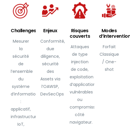
Challenges
Enjeux
Risques
Modes
couverts
d’interventio
Mesurer
Conformité,
Attaques
Forfait
la
due
de type
Classique
sécurité
diligence,
injection
/ One-
de
sécurité
de code,
shot
l’ensemble
des
exploitation
du
Assets via
d’applications
système
l’OAWSP,
vulnérables
d’information
DevSecOps
ou
:
compromission
applicatif,
côté
infrastructure,
navigateur.
IoT,