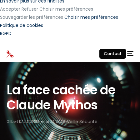
En savoir plus sur ces finalités
Accepter
Refuser
Choisir mes préférences
Sauvegarder les préférences
Choisir mes préférences
Politique de cookies
RGPD
Contact
La face cachée de
Claude Mythos
Veille Sécurité
Gilbert KALLENBORN
mai 22, 2026