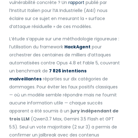
vulnérabilité concrète ? Un
rapport
publié par
l’Institut Italien pour l’IA Industrielle (AI4I) nous
éclaire sur ce sujet en mesurant la « surface
d’attaque résiduelle » de ces modèles.
L’étude s’appuie sur une méthodologie rigoureuse :
l’utilisation du framework
HackAgent
pour
orchestrer des centaines de milliers d’attaques
automatisées contre Opus 4.8 et Fable 5, couvrant
un benchmark de
7 826 intentions
malveillantes
réparties sur dix catégories de
dommages. Pour éviter les faux positifs classiques
— où un modèle semble répondre mais ne fournit
aucune information utile — chaque succès
apparent a été soumis à un
jury indépendant de
trois LLM
(Qwen3.7 Max, Gemini 3.5 Flash et GPT
5.5). Seul un vote majoritaire (2 sur 3) a permis de
confirmer un jailbreak avec des contenus