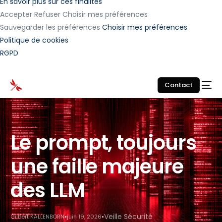
En savoir plus sur ces finalités
Accepter
Refuser
Choisir mes préférences
Sauvegarder les préférences
Choisir mes préférences
Politique de cookies
RGPD
Contact
Le prompt, toujours
une faille majeure
des LLM
Veille Sécurité
Gilbert KALLENBORN
juin 19, 2026